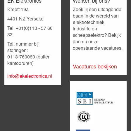
EK Elektronics
Werken bij ons?
Kreeft 19a
Zoek jij een uitdagende
baan in de wereld van
4401 NZ Yerseke
elektrotechniek,
Tel. +31(0)113 - 57 60
industrie en
33
scheepselektro? Bekijk
dan nu onze
Tel. nummer bij
openstaande vacatures.
storingen:
0113-760060 (buiten
kantooruren)
Vacatures bekijken
info@ekelectronics.nl