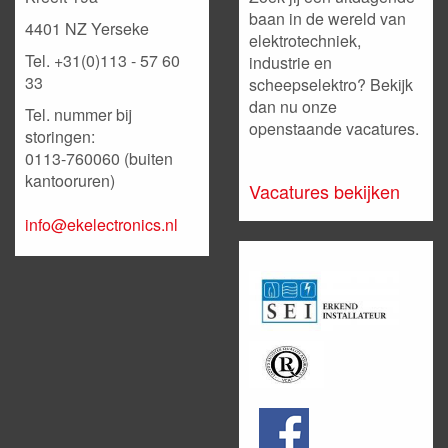
baan in de wereld van
4401 NZ Yerseke
elektrotechniek,
Tel. +31(0)113 - 57 60
industrie en
33
scheepselektro? Bekijk
dan nu onze
Tel. nummer bij
openstaande vacatures.
storingen:
0113-760060 (buiten
kantooruren)
Vacatures bekijken
info@ekelectronics.nl