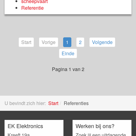
scheepvaart
Referentie
Start
Vorige
1
2
Volgende
Einde
Pagina 1 van 2
U bevindt zich hier:
Start
Referenties
EK Elektronics
Werken bij ons?
Kreeft 19a
Zoek jij een uitdagende