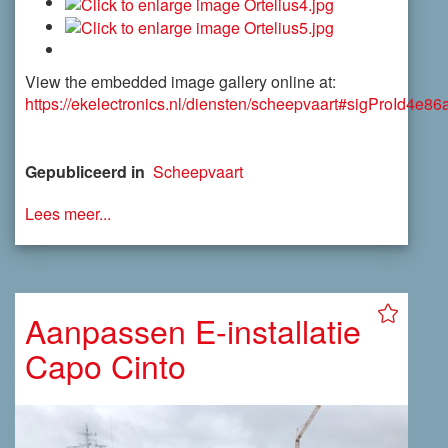
View the embedded image gallery online at:
https://ekelectronics.nl/diensten/scheepvaart#sigProId4e8
Gepubliceerd in
Scheepvaart
Lees meer...
Aanpassen E-installatie
Capo Cinto