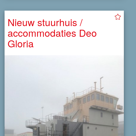
Nieuw stuurhuis /
accommodaties Deo
Gloria