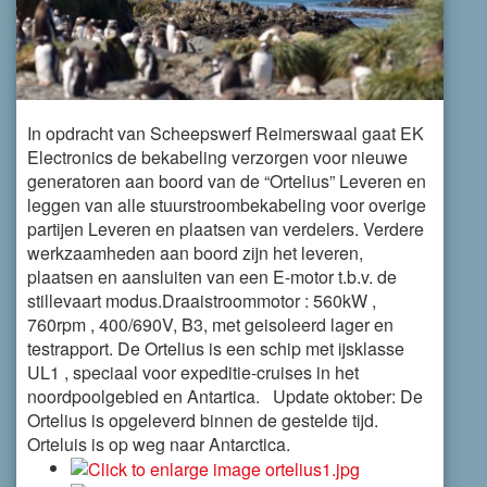
In opdracht van Scheepswerf Reimerswaal gaat EK
Electronics de bekabeling verzorgen voor nieuwe
generatoren aan boord van de “Ortelius” Leveren en
leggen van alle stuurstroombekabeling voor overige
partijen Leveren en plaatsen van verdelers. Verdere
werkzaamheden aan boord zijn het leveren,
plaatsen en aansluiten van een E-motor t.b.v. de
stillevaart modus.Draaistroommotor : 560kW ,
760rpm , 400/690V, B3, met geisoleerd lager en
testrapport. De Ortelius is een schip met ijsklasse
UL1 , speciaal voor expeditie-cruises in het
noordpoolgebied en Antartica. Update oktober: De
Ortelius is opgeleverd binnen de gestelde tijd.
Orteluis is op weg naar Antarctica.