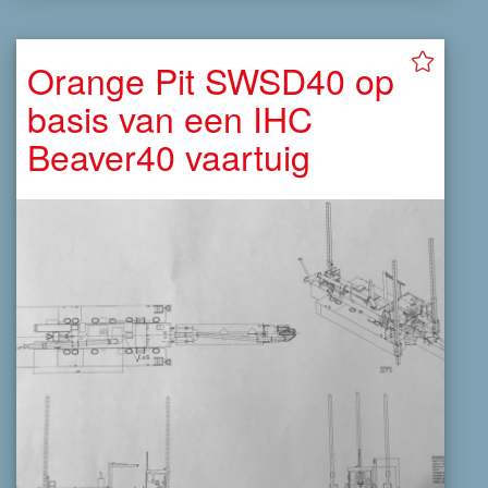
Orange Pit SWSD40 op
basis van een IHC
Beaver40 vaartuig