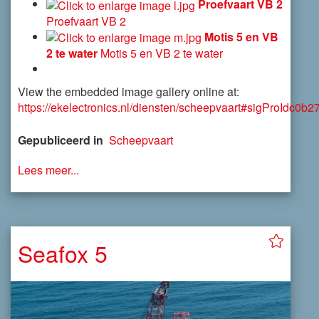
Proefvaart VB 2
Proefvaart VB 2
Motis 5 en VB
2 te water
Motis 5 en VB 2 te water
View the embedded image gallery online at:
https://ekelectronics.nl/diensten/scheepvaart#sigProIdc0b2
Gepubliceerd in
Scheepvaart
Lees meer...
Seafox 5