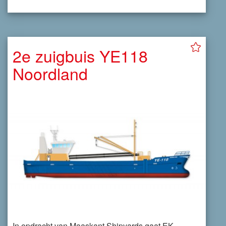
2e zuigbuis YE118
Noordland
In opdracht van Maaskant Shipyards gaat EK