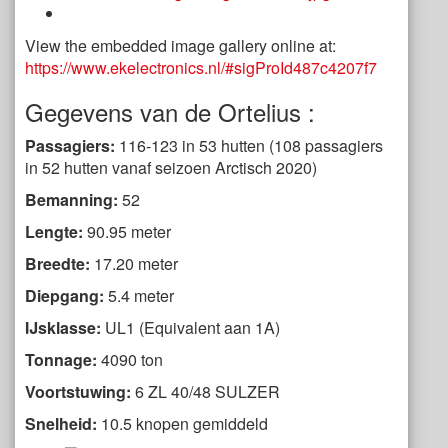
View the embedded image gallery online at:
https://www.ekelectronics.nl/#sigProId487c4207f7
Gegevens van de Ortelius :
Passagiers:
116-123 in 53 hutten (108 passagiers
in 52 hutten vanaf seizoen Arctisch 2020)
Bemanning:
52
Lengte:
90.95 meter
Breedte:
17.20 meter
Diepgang:
5.4 meter
IJsklasse:
UL1 (Equivalent aan 1A)
Tonnage:
4090 ton
Voortstuwing:
6 ZL 40/48 SULZER
Snelheid:
10.5 knopen gemiddeld