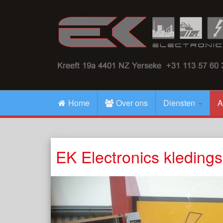
Home
Over ons
Diensten
A
EK Electronics kleding