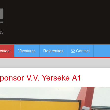
ctueel
Vacatures
Referenties
Contact
sponsor V.V. Yerseke A1